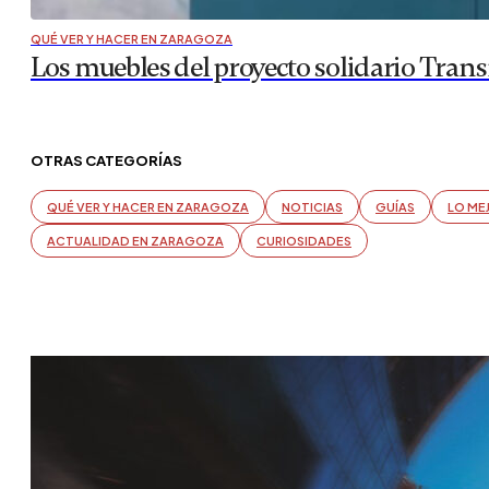
QUÉ VER Y HACER EN ZARAGOZA
Los muebles del proyecto solidario Tran
OTRAS CATEGORÍAS
QUÉ VER Y HACER EN ZARAGOZA
NOTICIAS
GUÍAS
LO ME
ACTUALIDAD EN ZARAGOZA
CURIOSIDADES